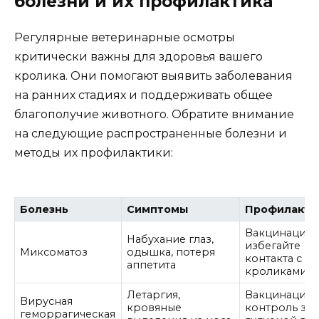
болезни и их профилактика
Регулярные ветеринарные осмотры
критически важны для здоровья вашего
кролика. Они помогают выявить заболевания
на ранних стадиях и поддерживать общее
благополучие животного. Обратите внимание
на следующие распространенные болезни и
методы их профилактики:
Болезнь
Симптомы
Профилакти
Вакцинация,
Набухание глаз,
избегайте
Миксоматоз
одышка, потеря
контакта с д
аппетита
кроликами
Летаргия,
Вакцинация,
Вирусная
кровяные
контроль за
геморрагическая