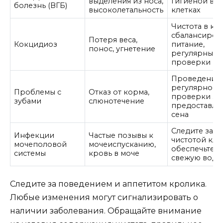
выделения из носа,
гигиеной в
болезнь (ВГБ)
высоколетальность
клетках
Чистота в кле
сбалансиров
Потеря веса,
Кокцидиоз
питание,
понос, угнетение
регулярные
проверки
Проведение
регулярной
Проблемы с
Отказ от корма,
проверки зу
зубами
слюнотечение
предоставле
сена
Следите за с
Инфекции
Частые позывы к
чистотой кле
мочеполовой
мочеиспусканию,
обеспечьте
системы
кровь в моче
свежую воду
Следите за поведением и аппетитом кролика.
Любые изменения могут сигнализировать о
наличии заболевания. Обращайте внимание